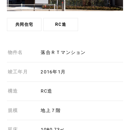
共同住宅
RC造
物件名
落合ＲＴマンション
竣工年月
2016年1月
構造
RC造
規模
地上７階
延床
1080.73㎡