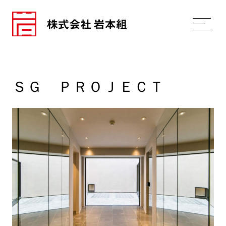
ＳＧ ＰＲＯＪＥＣＴ