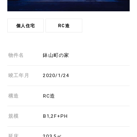
個人住宅
RC造
物件名
鉢山町の家
竣工年月
2020/1/24
構造
RC造
規模
B1,2F+PH
延床
203.5㎡