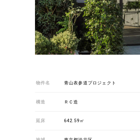
物件名
青山表参道プロジェクト
構造
ＲＣ造
延床
642.59㎡
地域
東京都渋谷区