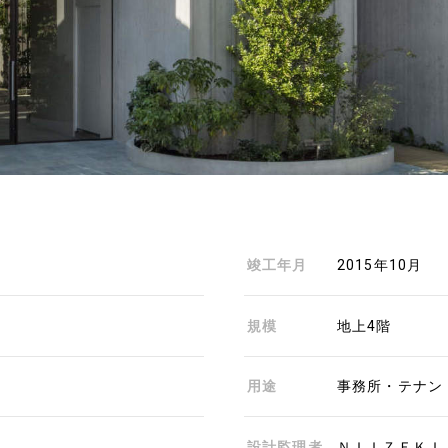
竣工年月
2015年10月
規模
地上4階
用途
事務所・テナン
設計監理者
ＮＩＩＺＥＫＩ