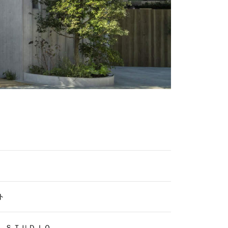
ト
 ＳＴＵＤＩＯ